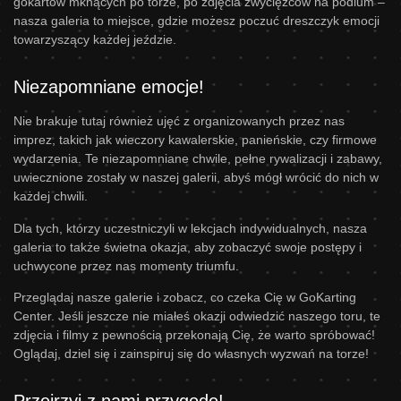
gokartów mknących po torze, po zdjęcia zwycięzców na podium –
nasza galeria to miejsce, gdzie możesz poczuć dreszczyk emocji
towarzyszący każdej jeździe.
Niezapomniane emocje!
Nie brakuje tutaj również ujęć z organizowanych przez nas
imprez, takich jak wieczory kawalerskie, panieńskie, czy firmowe
wydarzenia. Te niezapomniane chwile, pełne rywalizacji i zabawy,
uwiecznione zostały w naszej galerii, abyś mógł wrócić do nich w
każdej chwili.
Dla tych, którzy uczestniczyli w lekcjach indywidualnych, nasza
galeria to także świetna okazja, aby zobaczyć swoje postępy i
uchwycone przez nas momenty triumfu.
Przeglądaj nasze galerie i zobacz, co czeka Cię w GoKarting
Center. Jeśli jeszcze nie miałeś okazji odwiedzić naszego toru, te
zdjęcia i filmy z pewnością przekonają Cię, że warto spróbować!
Oglądaj, dziel się i zainspiruj się do własnych wyzwań na torze!