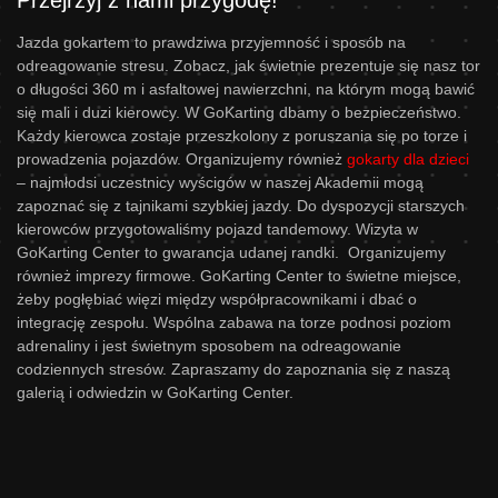
Przejrzyj z nami przygodę!
Jazda gokartem to prawdziwa przyjemność i sposób na
odreagowanie stresu. Zobacz, jak świetnie prezentuje się nasz tor
o długości 360 m i asfaltowej nawierzchni, na którym mogą bawić
się mali i duzi kierowcy. W GoKarting dbamy o bezpieczeństwo.
Każdy kierowca zostaje przeszkolony z poruszania się po torze i
prowadzenia pojazdów. Organizujemy również
gokarty dla dzieci
– najmłodsi uczestnicy wyścigów w naszej Akademii mogą
zapoznać się z tajnikami szybkiej jazdy. Do dyspozycji starszych
kierowców przygotowaliśmy pojazd tandemowy. Wizyta w
GoKarting Center to gwarancja udanej randki. Organizujemy
również imprezy firmowe. GoKarting Center to świetne miejsce,
żeby pogłębiać więzi między współpracownikami i dbać o
integrację zespołu. Wspólna zabawa na torze podnosi poziom
adrenaliny i jest świetnym sposobem na odreagowanie
codziennych stresów. Zapraszamy do zapoznania się z naszą
galerią i odwiedzin w GoKarting Center.